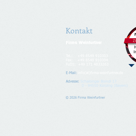
Kontakt
Firma Weinfurtner
​Inhaber: Stefan Weinfurtner
Tel.: +49 8549 910303
Fax: +49 8549 910304
FuD1: +49 171 4833263
E-Mail:
info(at)firma-weinfurtner.de
Adresse
:
Schaibinger Boindl 17
D - 94550 Künzing (Bayern)
© 2026 Firma Weinfurtner