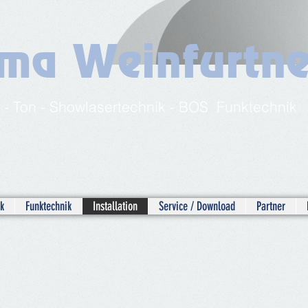
rma Weinfurtne
t - Ton - Showlasertechnik - BOS Funktechnik
______________________
k
Funktechnik
Installation
Service / Download
Partner