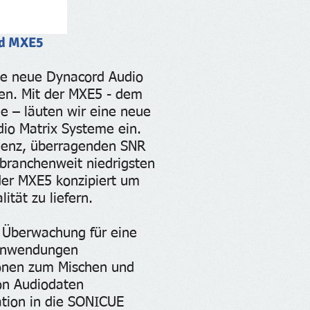
d MXE5
ne neue Dynacord Audio
fen. Mit der MXE5 - dem
ie – läuten wir eine neue
io Matrix Systeme ein.
uenz, überragenden SNR
branchenweit niedrigsten
 der MXE5 konzipiert um
ität zu liefern.
 Überwachung für eine
 Anwendungen
ionen zum Mischen und
on Audiodaten
ation in die SONICUE