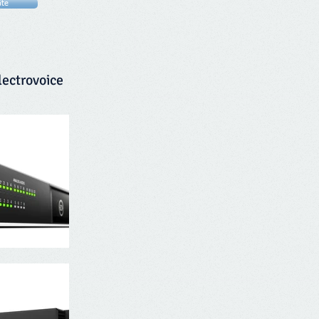
äte
lectrovoice