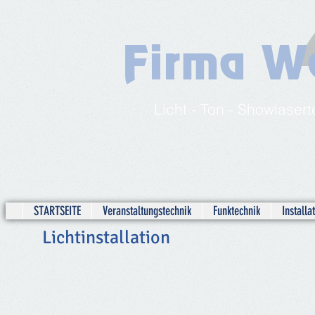
Firma We
Licht - Ton - Showlase
__________
STARTSEITE
Veranstaltungstechnik
Funktechnik
Installa
Lichtinstallation